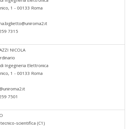
di Ingegneria Elettronica
ecnico, 1 - 00133 Roma
ana.biglietto@uniroma2.it
7259 7315
AZZI
NICOLA
rdinario
di Ingegneria Elettronica
ecnico, 1 - 00133 Roma
i@uniroma2.it
7259 7501
PO
tecnico-scientifica (C1)