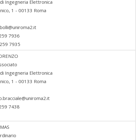
di Ingegneria Elettronica
ecnico, 1 - 00133 Roma
o.bolli@uniroma2.it
7259 7936
7259 7935
ORENZO
ssociato
di Ingegneria Elettronica
ecnico, 1 - 00133 Roma
zo.bracciale@uniroma2.it
7259 7438
MAS
rdinario