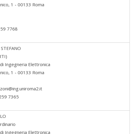
ecnico, 1 - 00133 Roma
259 7768
 STEFANO
RTI)
di Ingegneria Elettronica
ecnico, 1 - 00133 Roma
zzoni@ing.uniroma2.it
7259 7365
LLO
rdinario
di Ingegneria Elettronica