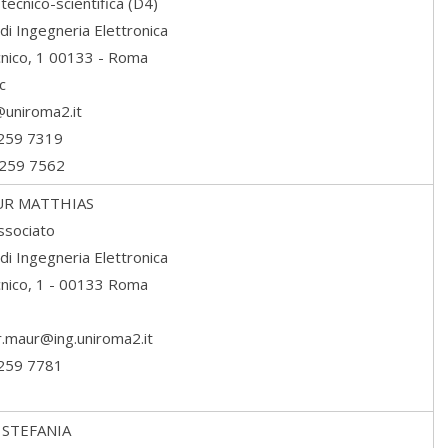
tecnico-scientifica (D4)
di Ingegneria Elettronica
ecnico, 1 00133 - Roma
c
i@uniroma2.it
7259 7319
7259 7562
UR
MATTHIAS
ssociato
di Ingegneria Elettronica
ecnico, 1 - 00133 Roma
er.maur@ing.uniroma2.it
7259 7781
STEFANIA