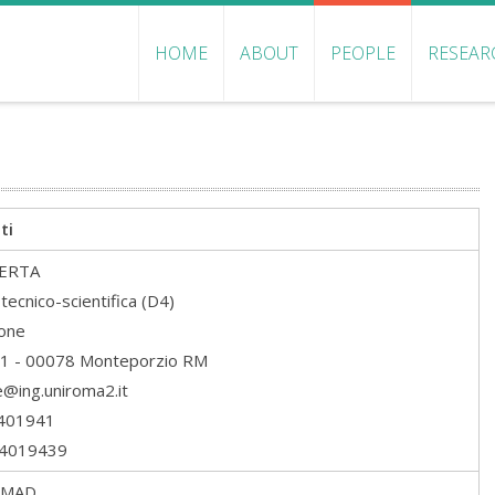
HOME
ABOUT
PEOPLE
RESEAR
ti
ERTA
tecnico-scientifica (D4)
gone
 51 - 00078 Monteporzio RM
e@ing.uniroma2.it
9401941
94019439
MAD