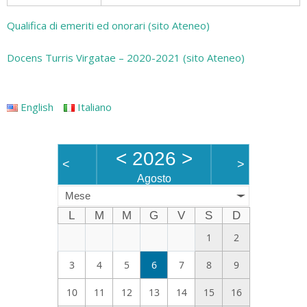
Qualifica di emeriti ed onorari (sito Ateneo)
Docens Turris Virgatae – 2020-2021 (sito Ateneo)
English
Italiano
<
2026
>
<
>
Agosto
Mese
L
M
M
G
V
S
D
1
2
3
4
5
6
7
8
9
10
11
12
13
14
15
16