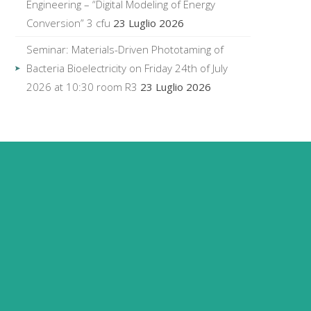
Engineering – “Digital Modeling of Energy
Conversion” 3 cfu
23 Luglio 2026
Seminar: Materials-Driven Phototaming of
Bacteria Bioelectricity on Friday 24th of July
2026 at 10:30 room R3
23 Luglio 2026