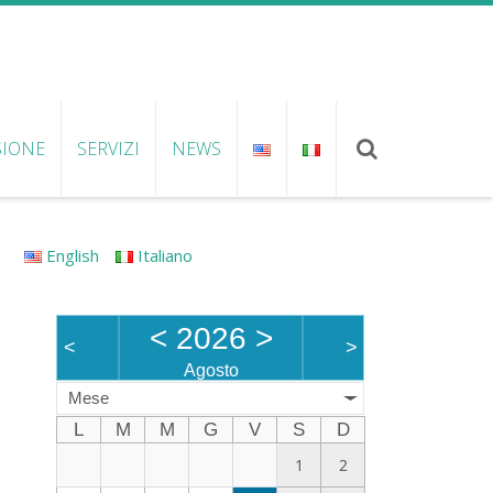
SIONE
SERVIZI
NEWS
English
Italiano
<
2026
>
<
>
Agosto
Mese
L
M
M
G
V
S
D
1
2