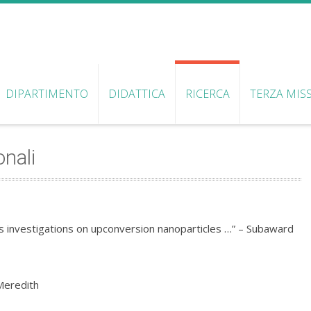
DIPARTIMENTO
DIDATTICA
RICERCA
TERZA MIS
onali
 investigations on upconversion nanoparticles …” – Subaward
Meredith