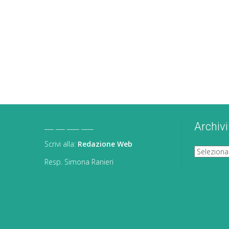
Archivi
___ ___ ____ ____
Scrivi alla:
Redazione Web
Archivi
Resp. Simona Ranieri