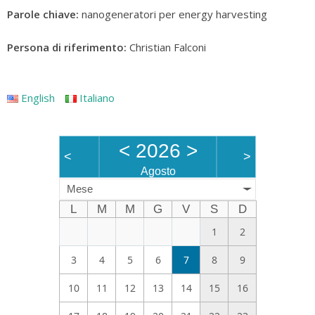
Parole chiave
:
nanogeneratori per energy harvesting
Persona di riferimento
:
Christian Falconi
English
Italiano
<
2026
>
<
>
Agosto
Mese
L
M
M
G
V
S
D
1
2
3
4
5
6
7
8
9
10
11
12
13
14
15
16