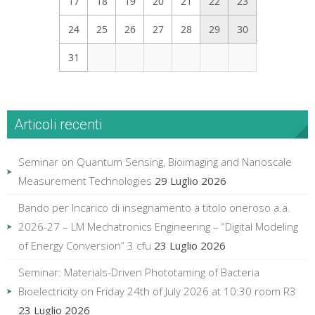
17
18
19
20
21
22
23
24
25
26
27
28
29
30
31
Articoli recenti
Seminar on Quantum Sensing, Bioimaging and Nanoscale
Measurement Technologies
29 Luglio 2026
Bando per Incarico di insegnamento a titolo oneroso a.a.
2026-27 – LM Mechatronics Engineering – “Digital Modeling
of Energy Conversion” 3 cfu
23 Luglio 2026
Seminar: Materials-Driven Phototaming of Bacteria
Bioelectricity on Friday 24th of July 2026 at 10:30 room R3
23 Luglio 2026