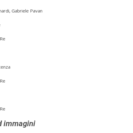
ardi, Gabriele Pavan
e
 Re
tenza
 Re
 Re
ed immagini