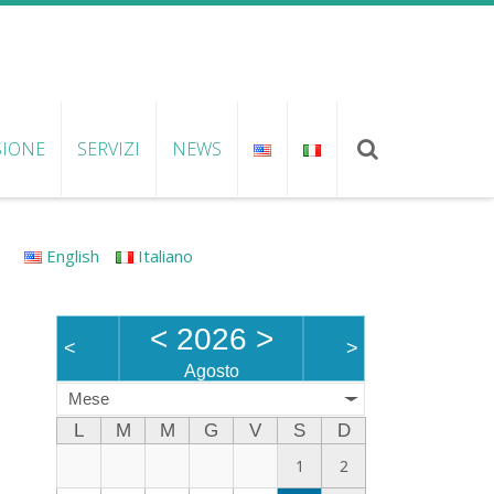
SIONE
SERVIZI
NEWS
English
Italiano
<
2026
>
<
>
Agosto
Mese
L
M
M
G
V
S
D
1
2