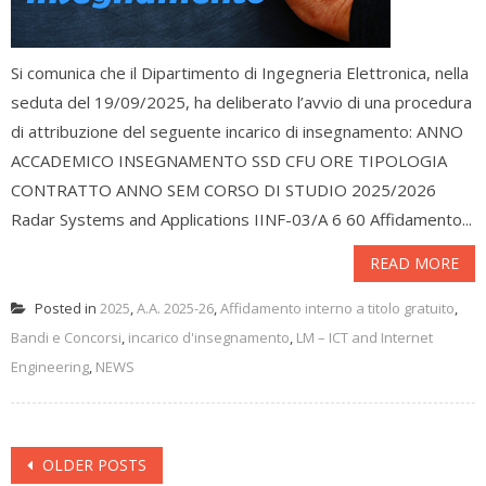
Si comunica che il Dipartimento di Ingegneria Elettronica, nella
seduta del 19/09/2025, ha deliberato l’avvio di una procedura
di attribuzione del seguente incarico di insegnamento: ANNO
ACCADEMICO INSEGNAMENTO SSD CFU ORE TIPOLOGIA
CONTRATTO ANNO SEM CORSO DI STUDIO 2025/2026
Radar Systems and Applications IINF-03/A 6 60 Affidamento...
READ MORE
Posted in
2025
,
A.A. 2025-26
,
Affidamento interno a titolo gratuito
,
Bandi e Concorsi
,
incarico d'insegnamento
,
LM – ICT and Internet
Engineering
,
NEWS
Posts navigation
OLDER POSTS