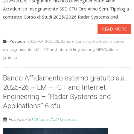
2025/2026, il seguente incarico di insegnamento: Anno
Accademico Insegnamento SSD CFU Ore Anno Sem. Tipologia
contratto Corso di Studi 2025/2026 Radar Systems and...
READ MORE
Posted in
2025
,
A.A. 2025-26
,
Bandi e Concorsi
,
Contratti
,
incarico
d'insegnamento
,
LM – ICT and Internet Engineering
,
NEWS
,
titolo
gratuito
Bando Affidamento esterno gratuito a.a.
2025-26 – LM – ICT and Internet
Engineering – “Radar Systems and
Applications” 6 cfu
Posted on
20 Ottobre 2025
by
ranieri