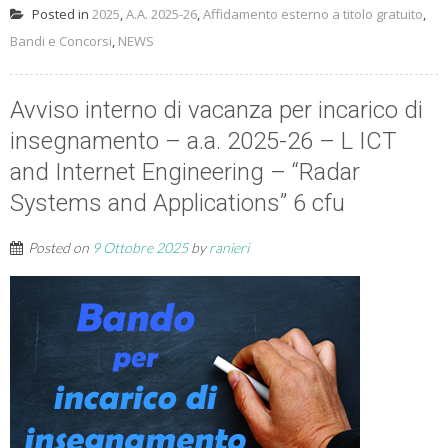
Posted in
2025
,
A.A. 2025-26
,
Affidamento esterno a titolo gratuito
,
Bandi e Concorsi
,
NEWS
Avviso interno di vacanza per incarico di
insegnamento – a.a. 2025-26 – L ICT
and Internet Engineering – “Radar
Systems and Applications” 6 cfu
Posted on
9 Ottobre 2025
by
ranieri