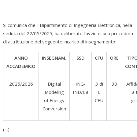
Si comunica che il Dipartimento di Ingegneria Elettronica, nella
seduta del 22/05/2025, ha deliberato l’avvio di una procedura
di attribuzione del seguente incarico di insegnamento:
ANNO
INSEGNAM.
SSD
CFU
ORE
TIP
ACCADEMICO
CON
2025/2026
Digital
ING-
3 di
30
Affi
Modeling
IND/08
6
a 
of Energy
CFU
gr
Conversion
(…)