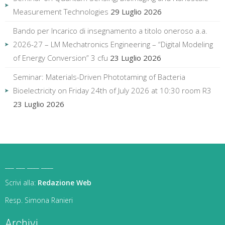
Measurement Technologies
29 Luglio 2026
Bando per Incarico di insegnamento a titolo oneroso a.a.
2026-27 – LM Mechatronics Engineering – “Digital Modeling
of Energy Conversion” 3 cfu
23 Luglio 2026
Seminar: Materials-Driven Phototaming of Bacteria
Bioelectricity on Friday 24th of July 2026 at 10:30 room R3
23 Luglio 2026
___ ___ ____ ____
Scrivi alla:
Redazione Web
Resp. Simona Ranieri
Archivi