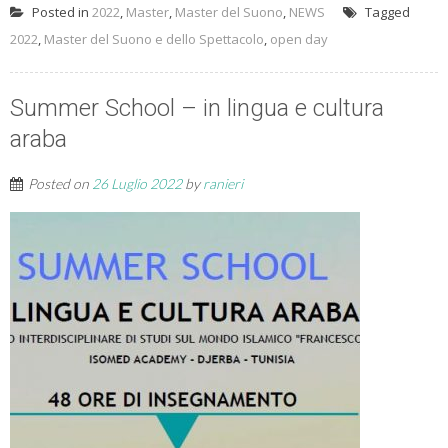
Posted in
2022
,
Master
,
Master del Suono
,
NEWS
Tagged
2022
,
Master del Suono e dello Spettacolo
,
open day
Summer School – in lingua e cultura
araba
Posted on
26 Luglio 2022
by
ranieri